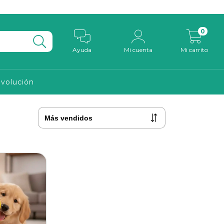
0
Ayuda
Mi cuenta
Mi carrito
evolución