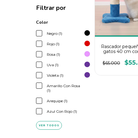
Filtrar por
Color
Negro (1)
Rojo (1)
Rascador pequeñ
gatos 40 cm co
Rosa (1)
$55
$65.000
Uva (1)
Violeta (1)
Amarillo Con Rosa
(1)
Arequipe (1)
Azul Con Rojo (1)
VER TODOS