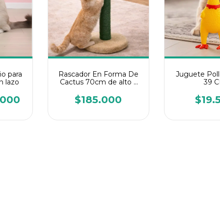
o para
Rascador En Forma De
Juguete Poll
n lazo
Cactus 70cm de alto x
39 
50cm de ancho
.000
$185.000
$19.