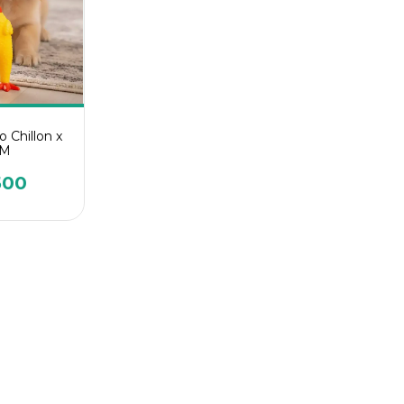
o Chillon x
CM
500