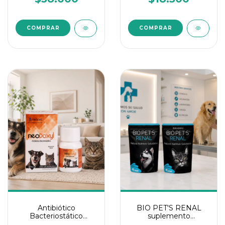
Antibiótico
BIO PET'S RENAL
Bacteriostático
suplemento
neoDoxyl
nutricional