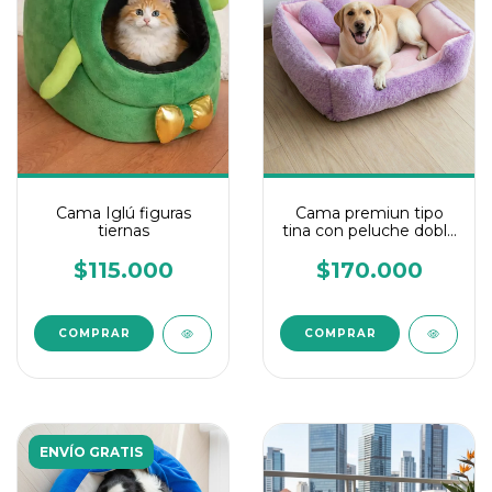
Cama Iglú figuras
Cama premiun tipo
tiernas
tina con peluche doble
faz, colchoneta
extraible, cramallera
$115.000
$170.000
facil lavado
COMPRAR
COMPRAR
ENVÍO GRATIS